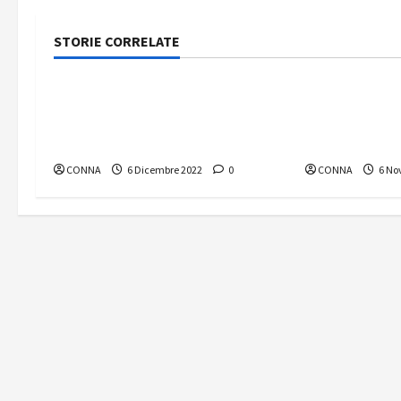
STORIE CORRELATE
Nuove Antenne
Nuove Antenn
Nuove Antenne – numero
Nuove Anten
12/2022 “Autunno-inverno:
11/2022 “Le l
cadono le torri RAI”
AGCOM”
CONNA
6 Dicembre 2022
0
CONNA
6 No