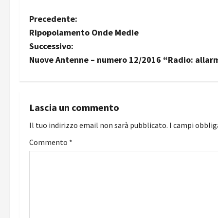
N
Precedente:
Ripopolamento Onde Medie
a
Successivo:
v
Nuove Antenne – numero 12/2016 “Radio: allar
i
g
Lascia un commento
a
Il tuo indirizzo email non sarà pubblicato.
I campi obbli
z
Commento
*
i
o
n