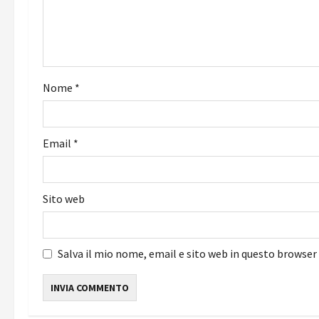
e
a
r
Nome
*
t
i
Email
*
c
o
Sito web
l
o
Salva il mio nome, email e sito web in questo browse