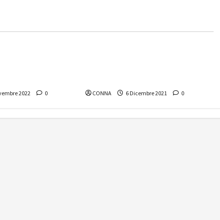
e
Nuove Antenne
ne – numero
Nuove Antenne – numero
inee guida di
12/2021 “L’equivoco parental
control”
vembre 2022
0
CONNA
6 Dicembre 2021
0