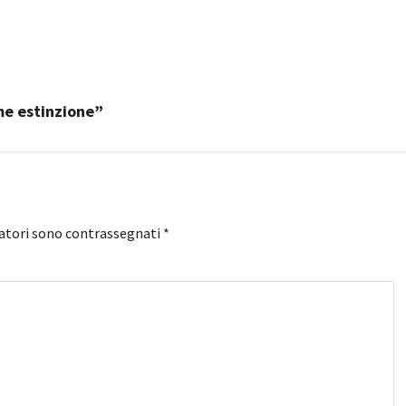
me estinzione”
gatori sono contrassegnati
*