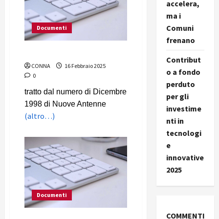
accelera,
ma i
Comuni
Documenti
frenano
“Aridatece Giacalone!”
Contribut
CONNA
16 Febbraio 2025
o a fondo
0
perduto
tratto dal numero di Dicembre
per gli
1998 di Nuove Antenne
investime
(altro…)
nti in
tecnologi
e
innovative
2025
Documenti
COMMENTI