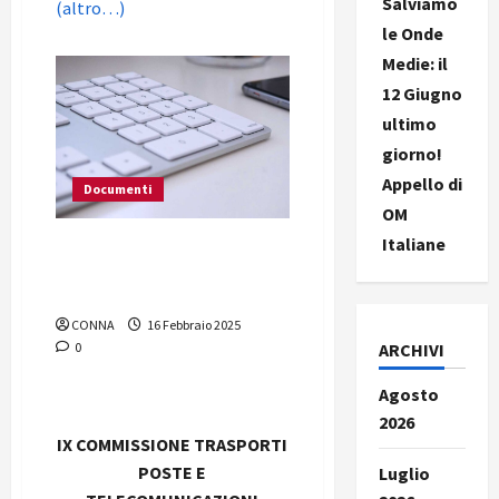
Salviamo
(altro…)
le Onde
Medie: il
12 Giugno
ultimo
giorno!
Appello di
Documenti
OM
Italiane
Audizione CONNA alla IX
Commissione Trasporti,
Poste e Telecomunicazioni
CONNA
16 Febbraio 2025
0
ARCHIVI
Agosto
2026
IX COMMISSIONE TRASPORTI
POSTE E
Luglio