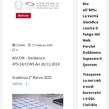
Blu
all’80%:
La Verità
Notizie
Giuridica
contro il
AGCOM: Contributo annuale
dovuto all’AGCOM per i
Fango del
media per l’anno 2025
Web.
CONNA
17 Febbraio 2025
Perché
0
Dobbiamo
AGCOM – Delibera n.
Superare il
475/24/CONS del 26/11/2024
Quorum
Trasparen
Scadenza 1° Marzo 2025
za nei cieli
(altro…)
e nodi
burocratic
i: il DDL
Cieli Blu