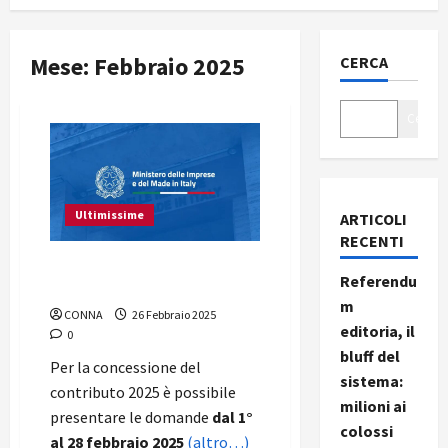
Mese:
Febbraio 2025
CERCA
Cerca
Ultimissime
ARTICOLI
RECENTI
Contributi per l’emittenza
Referendu
locale (entro il 28/02/2025)
m
CONNA
26 Febbraio 2025
editoria, il
0
bluff del
Per la concessione del
sistema:
contributo 2025 è possibile
milioni ai
presentare le domande
dal 1°
colossi
al 28 febbraio 2025
(altro…)