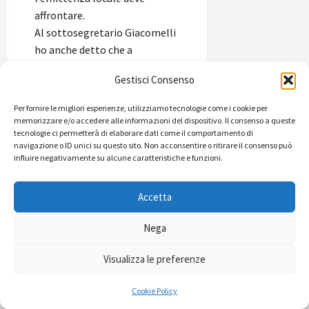
affrontare.
Al sottosegretario Giacomelli
ho anche detto che a
differenza dell’emittente che
Gestisci Consenso
egli ha governato a lungo, le
emittenti locali mediamente
Per fornire le migliori esperienze, utilizziamo tecnologie come i cookie per
sono ad un livello economico
memorizzare e/o accedere alle informazioni del dispositivo. Il consenso a queste
tecnologie ci permetterà di elaborare dati come il comportamento di
più basso: un punto di forza e
navigazione o ID unici su questo sito. Non acconsentire o ritirare il consenso può
di debolezza nello stesso
influire negativamente su alcune caratteristiche e funzioni.
tempo una valutazione
apparentemente eccentrica
Accetta
ma che fa parte delle nostre
vedute di associazione no
Nega
profit.
Il Conna infatti pensa che
Visualizza le preferenze
esistano due tipi di emittenti
locali molto diverse tra loro e
Cookie Policy
quindi facilmente