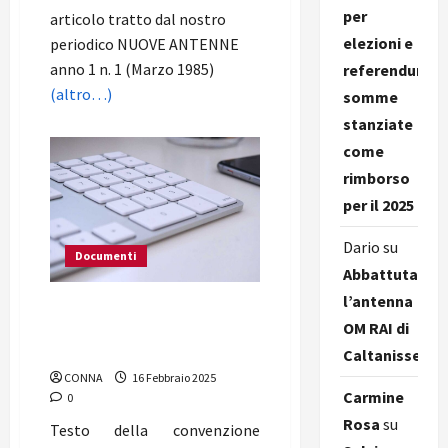
per
articolo tratto dal nostro
elezioni e
periodico NUOVE ANTENNE
anno 1 n. 1 (Marzo 1985)
referendum,
(altro…)
somme
stanziate
come
rimborso
per il 2025
Dario
su
Documenti
Abbattuta
l’antenna
Circuito Nazionale
OM RAI di
dell’Informazione
d’Emergenza
Caltanissetta
CONNA
16 Febbraio 2025
Carmine
0
Rosa
su
Testo della convenzione