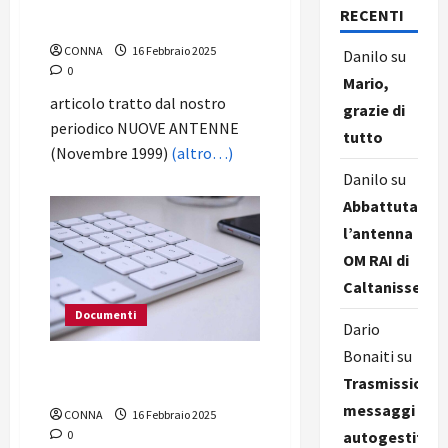
Una sinstesi del progetto su
RECENTI
Par Condicio
CONNA
16 Febbraio 2025
Danilo
su
0
Mario,
articolo tratto dal nostro
grazie di
periodico NUOVE ANTENNE
tutto
(Novembre 1999)
(altro…)
Danilo
su
Abbattuta
l’antenna
OM RAI di
Caltanissetta
Documenti
Dario
Bonaiti
su
“Si preparano a farci
Trasmissione
chiudere”
messaggi
CONNA
16 Febbraio 2025
autogestiti
0