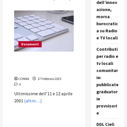
dell’innov
azione,
morsa
burocratic
a su Radio
e TV locali
Documenti
Contributi
per radio e
Allarme radiofonia: I
tv locali
coordinatori regionali
comunitar
comunicano
ie:
CONNA
17 Febbraio 2025
pubblicate
0
graduator
Ultimissime dell’11 e 12 aprile
ie
2001
(altro…)
provvisori
e
DDL Cieli