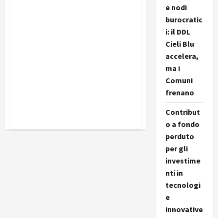
e nodi
burocratic
i: il DDL
Cieli Blu
accelera,
ma i
Comuni
frenano
Contribut
o a fondo
perduto
per gli
investime
nti in
tecnologi
e
innovative