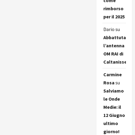
come
rimborso
per il 2025
Dario
su
Abbattuta
l’antenna
OM RAI di
Caltanissetta
Carmine
Rosa
su
Salviamo
le Onde
Medie: il
12 Giugno
ultimo
giorno!