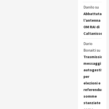
Danilo
su
Abbattuta
l’antenna
OM RAI di
Caltanissetta
Dario
Bonaiti
su
Trasmissione
messaggi
autogestiti
per
elezioni e
referendum,
somme
stanziate