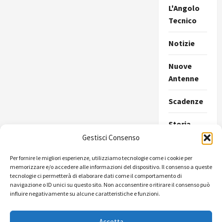
L'Angolo
Tecnico
Notizie
Nuove
Antenne
Scadenze
Storia
della
Gestisci Consenso
Radio
Per fornire le migliori esperienze, utilizziamo tecnologie come i cookie per
memorizzare e/o accedere alle informazioni del dispositivo. Il consenso a queste
Ultimissime
tecnologie ci permetterà di elaborare dati come il comportamento di
navigazione o ID unici su questo sito. Non acconsentire o ritirare il consenso può
Uncategorize
influire negativamente su alcune caratteristiche e funzioni.
Accetta