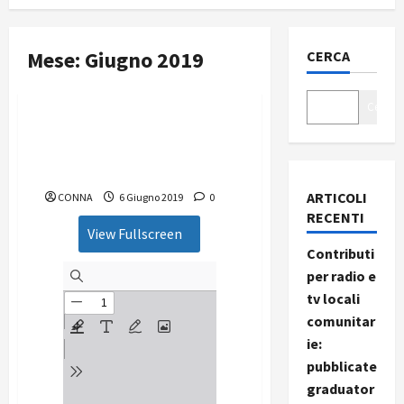
Mese:
Giugno 2019
CERCA
Nuove Antenne
Cerca
Nuove Antenne – numero
06/2019 “L’editoria dei
ricchi”
ARTICOLI
CONNA
6 Giugno 2019
0
RECENTI
View Fullscreen
Contributi
per radio e
tv locali
comunitar
ie:
pubblicate
graduator