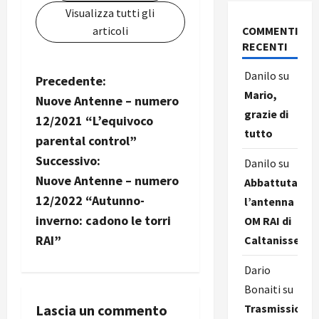
Visualizza tutti gli
articoli
COMMENTI
RECENTI
Danilo
su
N
Precedente:
Mario,
Nuove Antenne – numero
a
grazie di
12/2021 “L’equivoco
tutto
v
parental control”
Successivo:
Danilo
su
i
Nuove Antenne – numero
Abbattuta
g
12/2022 “Autunno-
l’antenna
inverno: cadono le torri
OM RAI di
a
RAI”
Caltanissetta
z
Dario
i
Bonaiti
su
Lascia un commento
Trasmissione