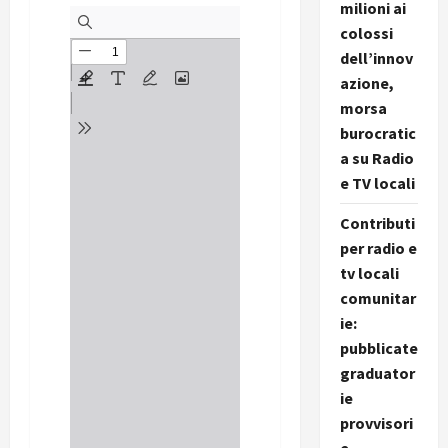
milioni ai
colossi
dell’innov
azione,
morsa
burocratic
a su Radio
e TV locali
Contributi
per radio e
tv locali
comunitar
ie:
pubblicate
graduator
ie
provvisori