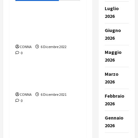
Luglio
Nuove Antenne – numero
2026
12/2022 “Autunno-
inverno: cadono le torri
Giugno
RAI”
2026
CONNA
6 Dicembre 2022
Maggio
0
Nuove Antenne
2026
Nuove Antenne – numero
Marzo
12/2021 “L’equivoco
2026
parental control”
CONNA
6 Dicembre 2021
Febbraio
0
Nuove Antenne
2026
Gennaio
Nuove Antenne – numero
2026
03/2021 “Cacciate quei
due”