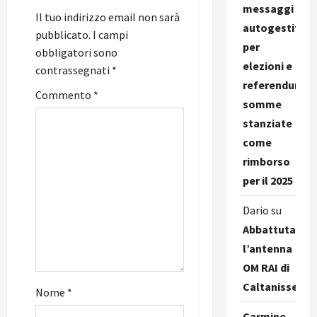
o
messaggi
Il tuo indirizzo email non sarà
autogestiti
n
pubblicato.
I campi
per
obbligatori sono
e
elezioni e
contrassegnati
*
referendum,
a
Commento
*
somme
r
stanziate
come
t
rimborso
i
per il 2025
c
Dario
su
Abbattuta
o
l’antenna
l
OM RAI di
Caltanissetta
Nome
*
o
Carmine