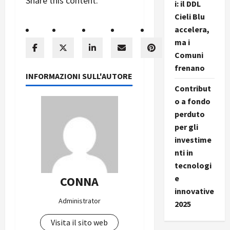
Share this content:
i: il DDL
Cieli Blu
accelera,
ma i
Comuni
frenano
INFORMAZIONI SULL'AUTORE
Contribut
o a fondo
perduto
per gli
investime
nti in
tecnologi
e
CONNA
innovative
Administrator
2025
Visita il sito web