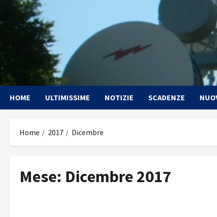
Vai
al
contenuto
HOME
ULTIMISSIME
NOTIZIE
SCADENZE
NUO
Home
2017
Dicembre
Mese:
Dicembre 2017
Nuove Antenne