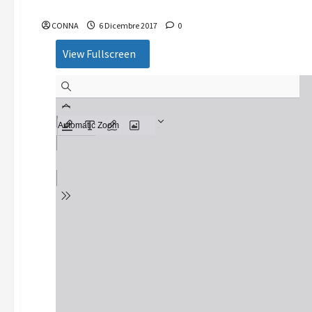
Nuove Antenne – numero 12/2017 “Deregulation per l
CONNA
6 Dicembre 2017
0
View Fullscreen