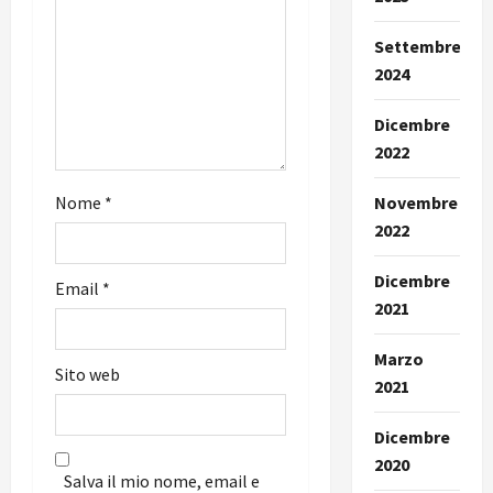
e
a
Settembre
2024
r
Dicembre
t
2022
i
Novembre
Nome
*
c
2022
o
Dicembre
Email
*
2021
l
Marzo
o
Sito web
2021
Dicembre
2020
Salva il mio nome, email e