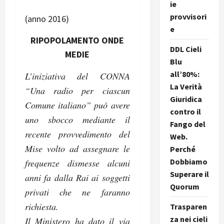
ie
provvisori
(anno 2016)
e
RIPOPOLAMENTO ONDE
DDL Cieli
MEDIE
Blu
all’80%:
L’iniziativa del CONNA
La Verità
“Una radio per ciascun
Giuridica
Comune italiano” può avere
contro il
uno sbocco mediante il
Fango del
recente provvedimento del
Web.
Mise volto ad assegnare le
Perché
Dobbiamo
frequenze dismesse alcuni
Superare il
anni fa dalla Rai ai soggetti
Quorum
privati che ne faranno
richiesta.
Trasparen
za nei cieli
Il Ministero ha dato il via