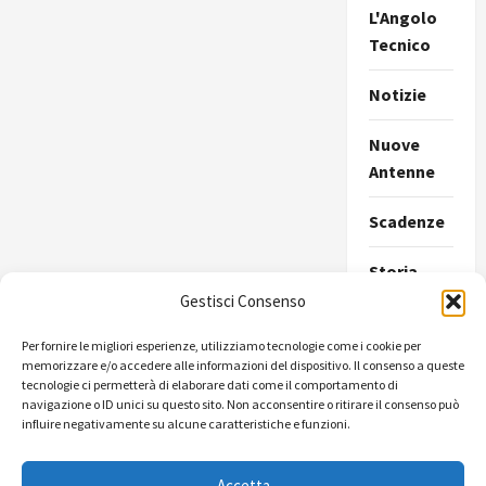
L'Angolo
Tecnico
Notizie
Nuove
Antenne
Scadenze
Storia
della
Gestisci Consenso
Radio
Per fornire le migliori esperienze, utilizziamo tecnologie come i cookie per
memorizzare e/o accedere alle informazioni del dispositivo. Il consenso a queste
Ultimissime
tecnologie ci permetterà di elaborare dati come il comportamento di
navigazione o ID unici su questo sito. Non acconsentire o ritirare il consenso può
Uncategorize
influire negativamente su alcune caratteristiche e funzioni.
Accetta