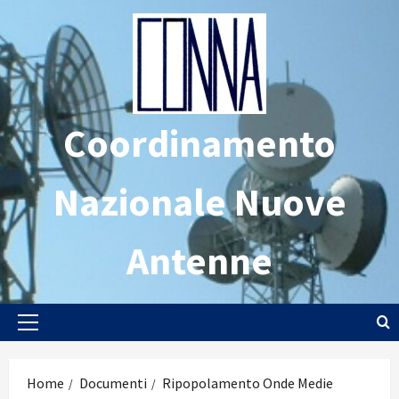
Vai
al
contenuto
Coordinamento
Nazionale Nuove
Antenne
Menu
principale
Home
Documenti
Ripopolamento Onde Medie