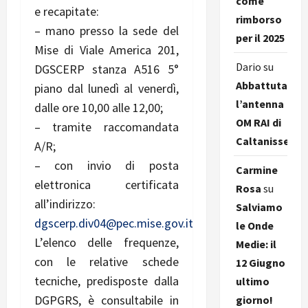
come
e recapitate:
rimborso
– mano presso la sede del
per il 2025
Mise di Viale America 201,
Dario
su
DGSCERP stanza A516 5°
Abbattuta
piano dal lunedì al venerdì,
l’antenna
dalle ore 10,00 alle 12,00;
OM RAI di
– tramite raccomandata
Caltanissetta
A/R;
– con invio di posta
Carmine
elettronica certificata
Rosa
su
all’indirizzo:
Salviamo
dgscerp.div04@pec.mise.gov.it
le Onde
L’elenco delle frequenze,
Medie: il
con le relative schede
12 Giugno
tecniche, predisposte dalla
ultimo
DGPGRS, è consultabile in
giorno!