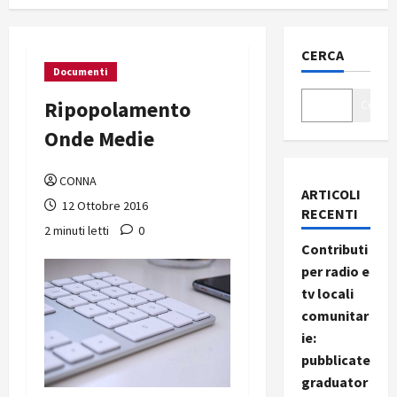
CERCA
Documenti
Ripopolamento
Cerca
Onde Medie
CONNA
ARTICOLI
12 Ottobre 2016
RECENTI
2 minuti letti
0
Contributi
per radio e
tv locali
comunitar
ie:
pubblicate
graduator