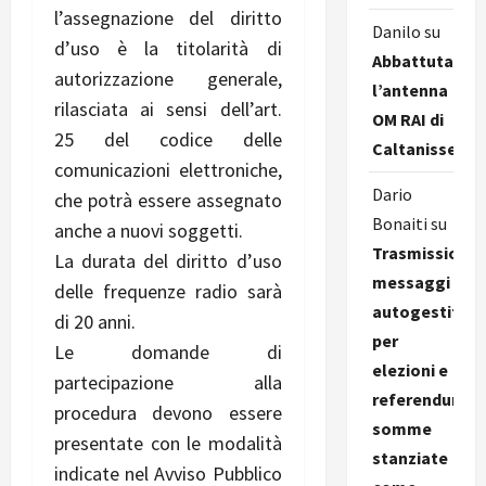
l’assegnazione del diritto
Danilo
su
d’uso è la titolarità di
Abbattuta
autorizzazione generale,
l’antenna
rilasciata ai sensi dell’art.
OM RAI di
25 del codice delle
Caltanissetta
comunicazioni elettroniche,
Dario
che potrà essere assegnato
Bonaiti
su
anche a nuovi soggetti.
Trasmissione
La durata del diritto d’uso
messaggi
delle frequenze radio sarà
autogestiti
di 20 anni.
per
Le domande di
elezioni e
partecipazione alla
referendum,
procedura devono essere
somme
presentate con le modalità
stanziate
indicate nel Avviso Pubblico