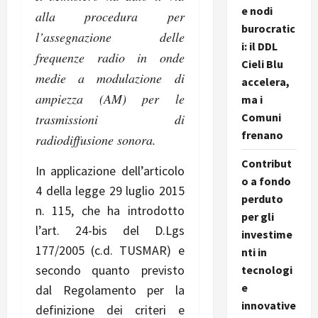
e nodi
alla procedura per
burocratic
l’assegnazione delle
i: il DDL
frequenze radio in onde
Cieli Blu
medie a modulazione di
accelera,
ampiezza (AM) per le
ma i
Comuni
trasmissioni di
frenano
radiodiffusione sonora.
Contribut
In applicazione dell’articolo
o a fondo
4 della legge 29 luglio 2015
perduto
n. 115, che ha introdotto
per gli
l’art. 24-bis del D.Lgs
investime
177/2005 (c.d. TUSMAR) e
nti in
secondo quanto previsto
tecnologi
e
dal Regolamento per la
innovative
definizione dei criteri e