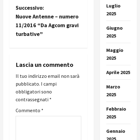
Luglio
N
Successivo:
2025
Nuove Antenne – numero
a
11/2016 “Da Agcom gravi
Giugno
v
turbative”
2025
i
Maggio
2025
g
Lascia un commento
Aprile 2025
a
Il tuo indirizzo email non sarà
pubblicato.
I campi
z
Marzo
obbligatori sono
2025
i
contrassegnati
*
Febbraio
Commento
*
o
2025
n
Gennaio
2025