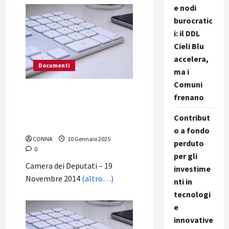
e nodi
burocratic
i: il DDL
Cieli Blu
accelera,
Documenti
ma i
Comuni
Audizione del presidente del
frenano
CO.N.N.A. presso la IX
Commissione Trasporti
Contribut
Poste e Telecomunicazioni
o a fondo
CONNA
10 Gennaio 2025
perduto
0
per gli
Camera dei Deputati – 19
investime
Novembre 2014
(altro…)
nti in
tecnologi
e
innovative