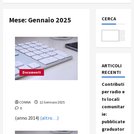
Mese:
Gennaio 2025
CERCA
Cerca
ARTICOLI
RECENTI
Documenti
Contributi
Albo Radio di Emergenza
per radio e
(A.R.E.)
tv locali
CONNA
12 Gennaio 2025
comunitar
0
ie:
(anno 2014)
(altro…)
pubblicate
graduator