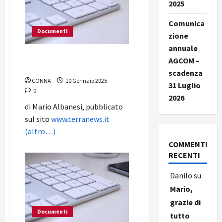
2025
Comunica
Documenti
zione
annuale
“Il grande bluff del Digitale
AGCOM –
Terrestre”
scadenza
CONNA
10 Gennaio 2025
31 Luglio
0
2026
di Mario Albanesi, pubblicato
sul sito
www.terranews.it
(altro…)
COMMENTI
RECENTI
Danilo
su
Mario,
grazie di
Documenti
tutto