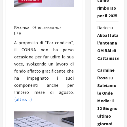
come
rimborso
“Par Condicio”, la proposta
per il 2025
del CO.N.N.A.
Dario
su
CONNA
10 Gennaio 2025
0
Abbattuta
A proposito di “Par condicio”,
l’antenna
il CONNA non ha perso
OM RAI di
occasione per far udire la sua
Caltanissetta
voce, svolgendo un lavoro di
Carmine
fondo affatto gratificante che
Rosa
su
ha impegnato i suoi
componenti anche per
Salviamo
l’intero mese di agosto.
le Onde
(altro…)
Medie: il
12 Giugno
ultimo
giorno!