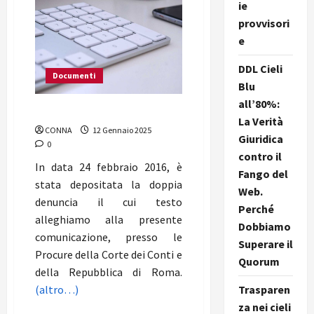
ie
provvisori
e
DDL Cieli
Documenti
Blu
all’80%:
Doppia denuncia
La Verità
CONNA
12 Gennaio 2025
Giuridica
0
contro il
In data 24 febbraio 2016, è
Fango del
stata depositata la doppia
Web.
denuncia il cui testo
Perché
alleghiamo alla presente
Dobbiamo
comunicazione, presso le
Superare il
Procure della Corte dei Conti e
Quorum
della Repubblica di Roma.
Trasparen
(altro…)
za nei cieli