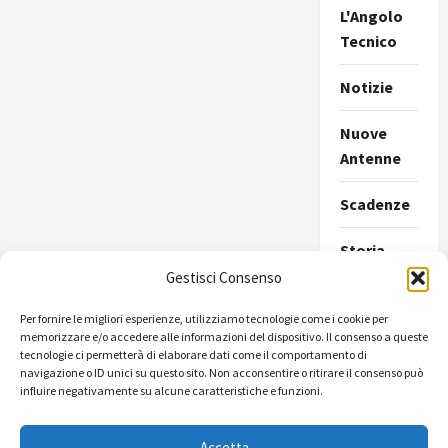
L'Angolo
Tecnico
Notizie
Nuove
Antenne
Scadenze
Storia
della
Gestisci Consenso
Radio
Per fornire le migliori esperienze, utilizziamo tecnologie come i cookie per
memorizzare e/o accedere alle informazioni del dispositivo. Il consenso a queste
Ultimissime
tecnologie ci permetterà di elaborare dati come il comportamento di
navigazione o ID unici su questo sito. Non acconsentire o ritirare il consenso può
Uncategorize
influire negativamente su alcune caratteristiche e funzioni.
Accetta