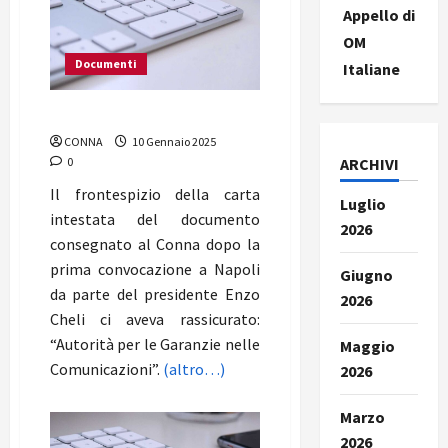
Appello di
OM
Documenti
Italiane
“Aridatece Giacalone!”
CONNA
10 Gennaio 2025
ARCHIVI
0
Il frontespizio della carta
Luglio
intestata del documento
2026
consegnato al Conna dopo la
prima convocazione a Napoli
Giugno
da parte del presidente Enzo
2026
Cheli ci aveva rassicurato:
“Autorità per le Garanzie nelle
Maggio
Comunicazioni”.
(altro…)
2026
Marzo
2026