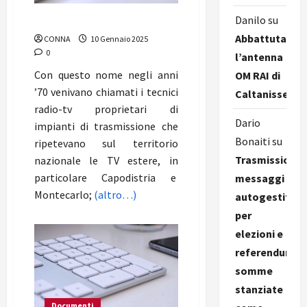
Danilo
su
Ripetitoristi
Abbattuta
CONNA
10 Gennaio 2025
0
l’antenna
Con questo nome negli anni
OM RAI di
’70 venivano chiamati i tecnici
Caltanissetta
radio-tv proprietari di
Dario
impianti di trasmissione che
Bonaiti
su
ripetevano sul territorio
Trasmissione
nazionale le TV estere, in
particolare Capodistria e
messaggi
Montecarlo;
(altro…)
autogestiti
per
elezioni e
referendum,
somme
stanziate
Documenti