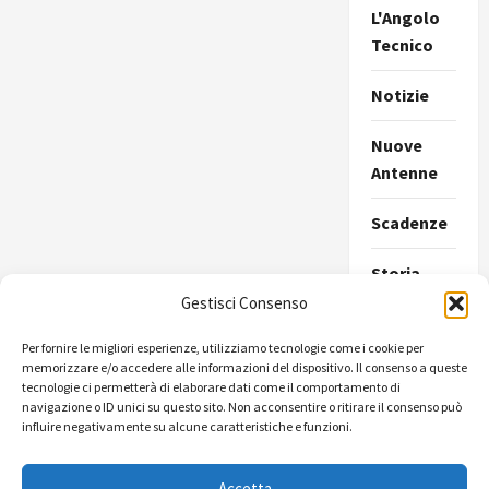
L'Angolo
Tecnico
Notizie
Nuove
Antenne
Scadenze
Storia
della
Gestisci Consenso
Radio
Per fornire le migliori esperienze, utilizziamo tecnologie come i cookie per
memorizzare e/o accedere alle informazioni del dispositivo. Il consenso a queste
Ultimissime
tecnologie ci permetterà di elaborare dati come il comportamento di
navigazione o ID unici su questo sito. Non acconsentire o ritirare il consenso può
Uncategorize
influire negativamente su alcune caratteristiche e funzioni.
Accetta