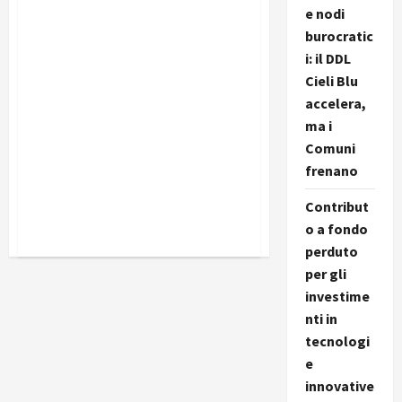
e nodi
burocratic
i: il DDL
Cieli Blu
accelera,
ma i
Comuni
frenano
Contribut
o a fondo
perduto
per gli
investime
nti in
tecnologi
e
innovative