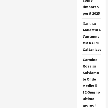
come
rimborso
per il 2025
Dario
su
Abbattuta
l’antenna
OM RAI di
Caltanissetta
Carmine
Rosa
su
Salviamo
le Onde
Medie: il
12 Giugno
ultimo
giorno!