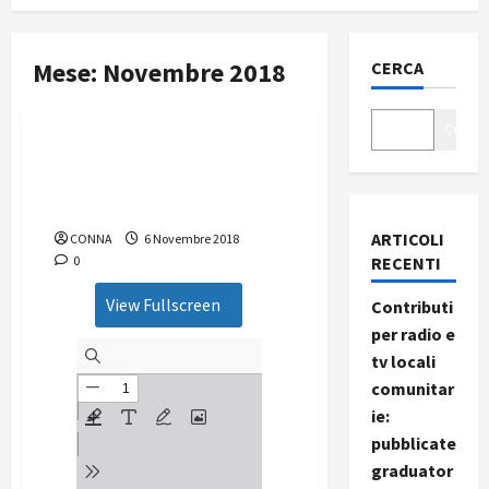
Mese:
Novembre 2018
CERCA
Nuove Antenne
Cerca
Nuove Antenne – numero
11/2018 “Perchè non sono in
carcere?”
ARTICOLI
CONNA
6 Novembre 2018
0
RECENTI
View Fullscreen
Contributi
per radio e
tv locali
comunitar
ie:
pubblicate
graduator