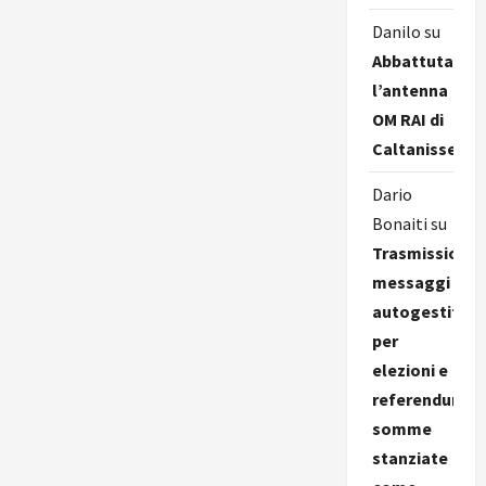
Danilo
su
Abbattuta
l’antenna
OM RAI di
Caltanissetta
Dario
Bonaiti
su
Trasmissione
messaggi
autogestiti
per
elezioni e
referendum,
somme
stanziate