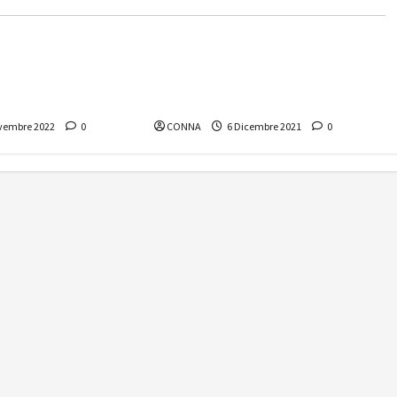
e
Nuove Antenne
ne – numero
Nuove Antenne – numero
inee guida di
12/2021 “L’equivoco parental
control”
vembre 2022
0
CONNA
6 Dicembre 2021
0