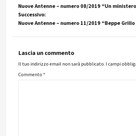
Nuove Antenne – numero 08/2019 “Un ministero
a
Successivo:
v
Nuove Antenne – numero 11/2019 “Beppe Grillo e
i
g
Lascia un commento
a
Il tuo indirizzo email non sarà pubblicato.
I campi obbli
z
Commento
*
i
o
n
e