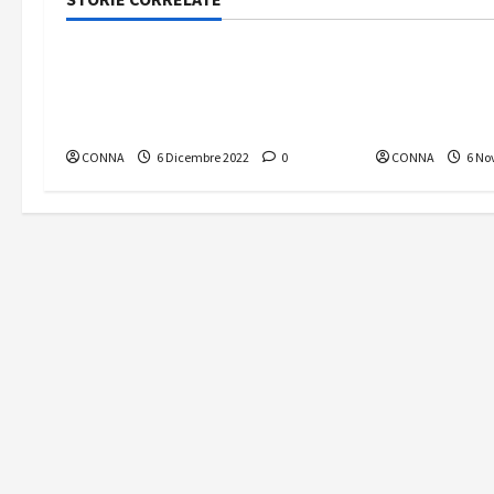
Nuove Antenne
Nuove Antenn
Nuove Antenne – numero
Nuove Anten
12/2022 “Autunno-inverno:
11/2022 “Le l
cadono le torri RAI”
AGCOM”
CONNA
6 Dicembre 2022
0
CONNA
6 No