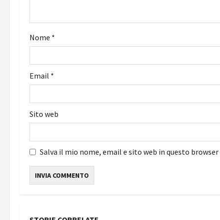
a
r
Nome
*
t
i
Email
*
c
o
Sito web
l
o
Salva il mio nome, email e sito web in questo browse
STORIE CORRELATE