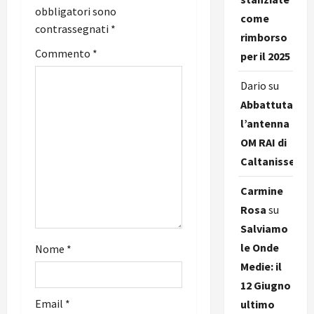
obbligatori sono
e
come
contrassegnati
*
rimborso
a
Commento
*
per il 2025
r
Dario
su
Abbattuta
t
l’antenna
i
OM RAI di
Caltanissetta
c
Carmine
o
Rosa
su
l
Salviamo
le Onde
Nome
*
o
Medie: il
12 Giugno
Email
*
ultimo