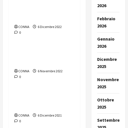
12/2022 “Autunno-
2026
inverno: cadono le torri
RAI”
Febbraio
2026
CONNA
6 Dicembre 2022
0
Nuove Antenne
Gennaio
2026
Nuove Antenne – numero
11/2022 “Le linee guida
Dicembre
di AGCOM”
2025
CONNA
6 Novembre 2022
0
Nuove Antenne
Novembre
2025
Nuove Antenne – numero
Ottobre
12/2021 “L’equivoco
2025
parental control”
CONNA
6 Dicembre 2021
Settembre
0
2025