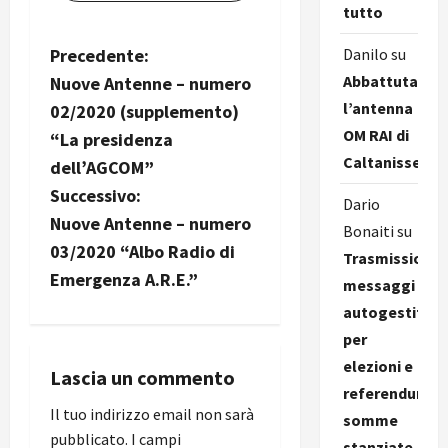
tutto
N
Precedente:
Danilo
su
Abbattuta
Nuove Antenne – numero
a
l’antenna
02/2020 (supplemento)
OM RAI di
v
“La presidenza
Caltanissetta
dell’AGCOM”
i
Successivo:
Dario
g
Nuove Antenne – numero
Bonaiti
su
03/2020 “Albo Radio di
Trasmissione
a
Emergenza A.R.E.”
messaggi
z
autogestiti
per
i
elezioni e
Lascia un commento
o
referendum,
Il tuo indirizzo email non sarà
somme
n
pubblicato.
I campi
stanziate