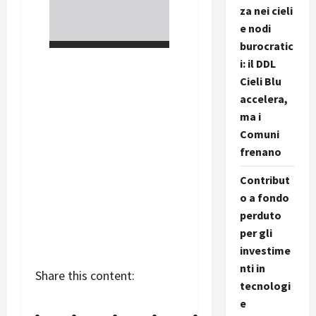
za nei cieli
e nodi
burocratic
i: il DDL
Cieli Blu
accelera,
ma i
Comuni
frenano
Contribut
o a fondo
perduto
per gli
investime
nti in
Share this content:
tecnologi
e