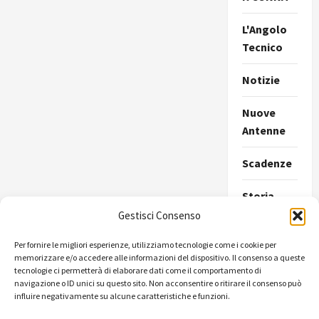
L'Angolo
Tecnico
Notizie
Nuove
Antenne
Scadenze
Storia
della
Gestisci Consenso
Radio
Per fornire le migliori esperienze, utilizziamo tecnologie come i cookie per
memorizzare e/o accedere alle informazioni del dispositivo. Il consenso a queste
Ultimissime
tecnologie ci permetterà di elaborare dati come il comportamento di
navigazione o ID unici su questo sito. Non acconsentire o ritirare il consenso può
Uncategorize
influire negativamente su alcune caratteristiche e funzioni.