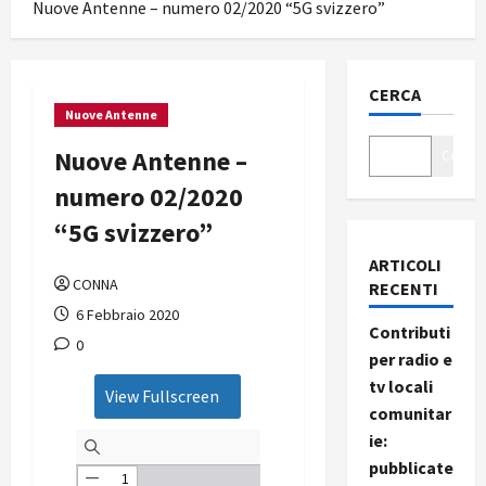
Nuove Antenne – numero 02/2020 “5G svizzero”
CERCA
Nuove Antenne
Nuove Antenne –
Cerca
numero 02/2020
“5G svizzero”
ARTICOLI
CONNA
RECENTI
6 Febbraio 2020
Contributi
0
per radio e
tv locali
View Fullscreen
comunitar
ie:
pubblicate