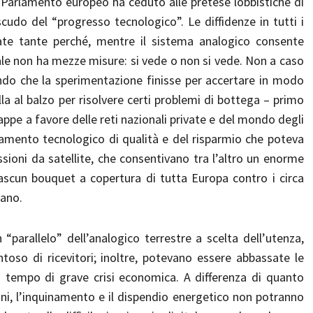
 il Parlamento europeo ha ceduto alle pretese lobbistiche di
cudo del “progresso tecnologico”. Le diffidenze in tutti i
te tante perché, mentre il sistema analogico consente
itale non ha mezze misure: si vede o non si vede. Non a caso
sando che la sperimentazione finisse per accertare in modo
alla al balzo per risolvere certi problemi di bottega – primo
tappe a favore delle reti nazionali private e del mondo degli
nzamento tecnologico di qualità e del risparmio che poteva
sioni da satellite, che consentivano tra l’altro un enorme
iascun bouquet a copertura di tutta Europa contro i circa
iano.
“parallelo” dell’analogico terrestre a scelta dell’utenza,
so di ricevitori; inoltre, potevano essere abbassate le
n tempo di grave crisi economica. A differenza di quanto
ani, l’inquinamento e il dispendio energetico non potranno