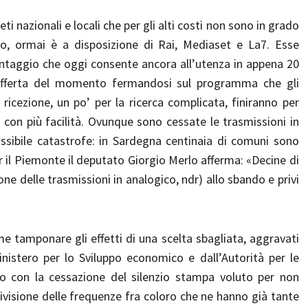
reti nazionali e locali che per gli alti costi non sono in grado
o, ormai è a disposizione di Rai, Mediaset e La7. Esse
antaggio che oggi consente ancora all’utenza in appena 20
’offerta del momento fermandosi sul programma che gli
di ricezione, un po’ per la ricerca complicata, finiranno per
li con più facilità. Ovunque sono cessate le trasmissioni in
ossibile catastrofe: in Sardegna centinaia di comuni sono
per il Piemonte il deputato Giorgio Merlo afferma: «Decine di
ne delle trasmissioni in analogico, ndr) allo sbando e privi
me tamponare gli effetti di una scelta sbagliata, aggravati
nistero per lo Sviluppo economico e dall’Autorità per le
go con la cessazione del silenzio stampa voluto per non
 divisione delle frequenze fra coloro che ne hanno già tante