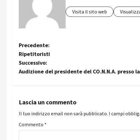
Visita il sito web
Visualizza
N
Precedente:
Ripetitoristi
a
Successivo:
v
Audizione del presidente del CO.N.N.A. presso l
i
g
Lascia un commento
a
Il tuo indirizzo email non sarà pubblicato.
I campi obbli
z
Commento
*
i