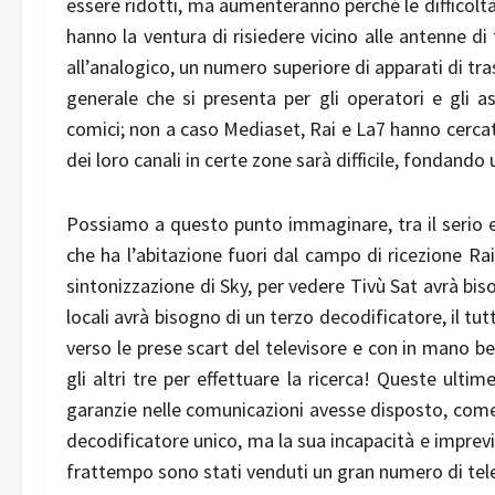
essere ridotti, ma aumenteranno perché le difficoltà l
hanno la ventura di risiedere vicino alle antenne di
all’analogico, un numero superiore di apparati di t
generale che si presenta per gli operatori e gli a
comici; non a caso Mediaset, Rai e La7 hanno cercato 
dei loro canali in certe zone sarà difficile, fondando
Possiamo a questo punto immaginare, tra il serio e
che ha l’abitazione fuori dal campo di ricezione Ra
sintonizzazione di Sky, per vedere Tivù Sat avrà bi
locali avrà bisogno di un terzo decodificatore, il t
verso le prese scart del televisore e con in mano 
gli altri tre per effettuare la ricerca! Queste ulti
garanzie nelle comunicazioni avesse disposto, come
decodificatore unico, ma la sua incapacità e imprev
frattempo sono stati venduti un gran numero di tele