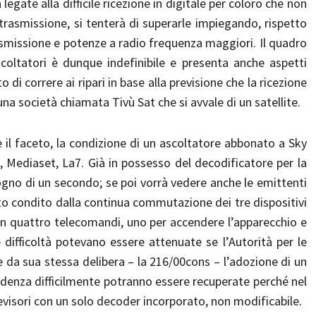
egate alla difficile ricezione in digitale per coloro che non
 trasmissione, si tenterà di superarle impiegando, rispetto
rasmissione e potenze a radio frequenza maggiori. Il quadro
scoltatori è dunque indefinibile e presenta anche aspetti
di correre ai ripari in base alla previsione che la ricezione
 una società chiamata Tivù Sat che si avvale di un satellite.
 il faceto, la condizione di un ascoltatore abbonato a Sky
i, Mediaset, La7. Già in possesso del decodificatore per la
sogno di un secondo; se poi vorrà vedere anche le emittenti
utto condito dalla continua commutazione dei tre dispositivi
ben quattro telecomandi, uno per accendere l’apparecchio e
me difficoltà potevano essere attenuate se l’Autorità per le
 da sua stessa delibera – la 216/00cons – l’adozione di un
idenza difficilmente potranno essere recuperate perché nel
visori con un solo decoder incorporato, non modificabile.