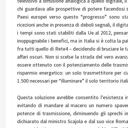
televisivo a diffusione analogica a quello digitale,
chi guardava alle prospettive di potere facendosi s
Paesi europei verso questo “progresso” sono sta
ricezioni anche in presenza di deboli segnali, il dig
i tempi sono stati stabiliti dalla Ue al 2012, pen
inoppugnabile i benefici, ma in Italia si è colta la p
fra tutti quello di Rete4 – decidendo di bruciare le 
affari oscuri. Non si scelse la strada del vero ava
essere ottenuto con il potenziamento delle trasmis
risparmio energetico: un solo trasmettitore per c
1.500 necessari per “illuminare” il solo territorio ital
Questa soluzione avrebbe consentito l’esistenza in 
evitando di mandare al macero un numero spavento
potenze di trasmissione, diminuendo gli sprechi i
dichiarato dal ministro Scajola e dal suo vice Rom