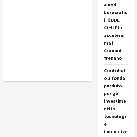
e nodi
burocratic
i: il DDL
Cieli Blu
accelera,
ma i
Comuni
frenano
Contribut
o a fondo
perduto
per gli
investime
nti in
tecnologi
e
innovative