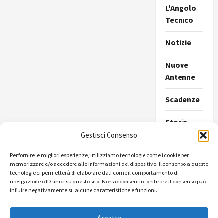
L'Angolo
Tecnico
Notizie
Nuove
Antenne
Scadenze
Storia
della
Gestisci Consenso
Radio
Per fornire le migliori esperienze, utilizziamo tecnologie come i cookie per
memorizzare e/o accedere alle informazioni del dispositivo. Il consenso a queste
Ultimissime
tecnologie ci permetterà di elaborare dati come il comportamento di
navigazione o ID unici su questo sito. Non acconsentire o ritirare il consenso può
Uncategorize
influire negativamente su alcune caratteristiche e funzioni.
Accetta