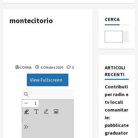
montecitorio
CERCA
Nuove Antenne
Cerca
Nuove Antenne – numero
09/2020 “Montecitorio sede
del privilegio”
ARTICOLI
CONNA
6 Ottobre 2020
0
RECENTI
View Fullscreen
Contributi
per radio e
tv locali
comunitar
ie:
pubblicate
graduator