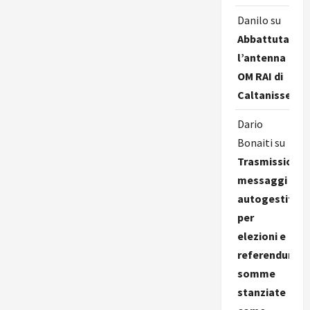
Danilo
su
Abbattuta
l’antenna
OM RAI di
Caltanissetta
Dario
Bonaiti
su
Trasmissione
messaggi
autogestiti
per
elezioni e
referendum,
somme
stanziate