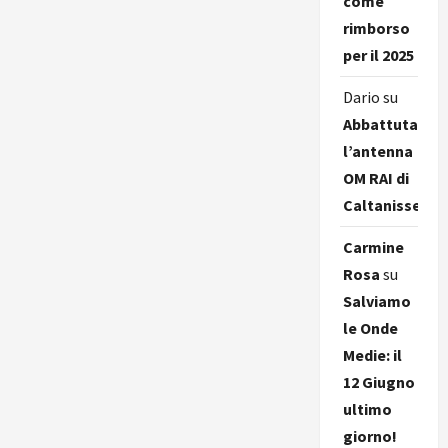
come
rimborso
per il 2025
Dario
su
Abbattuta
l’antenna
OM RAI di
Caltanissetta
Carmine
Rosa
su
Salviamo
le Onde
Medie: il
12 Giugno
ultimo
giorno!