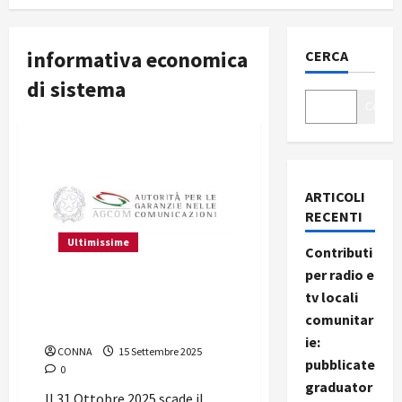
informativa economica
CERCA
di sistema
Cerca
ARTICOLI
RECENTI
Ultimissime
Contributi
per radio e
Informativa Economica di
tv locali
Sistema (IES) 2025 –
comunitar
scadenza 31/10/2025
ie:
CONNA
15 Settembre 2025
pubblicate
0
graduator
Il 31 Ottobre 2025 scade il