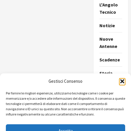
L'Angolo
Tecnico
Notizie
Nuove
Antenne
Scadenze
Storia
della
Gestisci Consenso
Radio
Per fornire le migliori esperienze, utilizziamo tecnologie come i cookie per
memorizzare e/o accedere alle informazioni del dispositivo. Il consenso a queste
Ultimissime
tecnologie ci permetterà di elaborare dati come il comportamento di
navigazione o ID unici su questo sito. Non acconsentire o ritirare il consenso può
Uncategorize
influire negativamente su alcune caratteristiche e funzioni.
Accetta