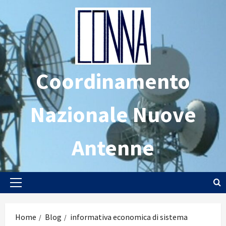
Vai
al
contenuto
Coordinamento
Nazionale Nuove
Antenne
Menu
principale
Home
Blog
informativa economica di sistema