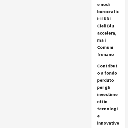
e nodi
burocratic
i: il DDL
Cieli Blu
accelera,
ma i
Comuni
frenano
Contribut
o a fondo
perduto
per gli
investime
nti in
tecnologi
e
innovative