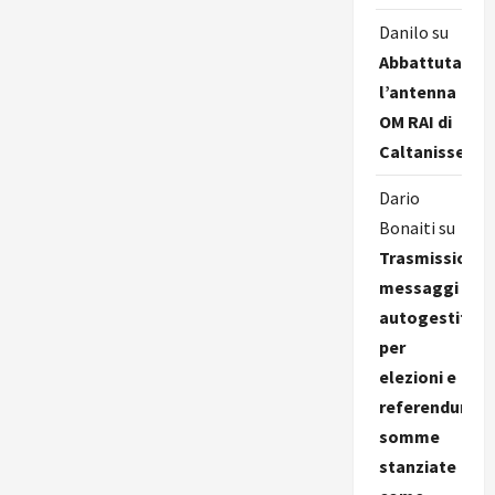
Danilo
su
Abbattuta
l’antenna
OM RAI di
Caltanissetta
Dario
Bonaiti
su
Trasmissione
messaggi
autogestiti
per
elezioni e
referendum,
somme
stanziate