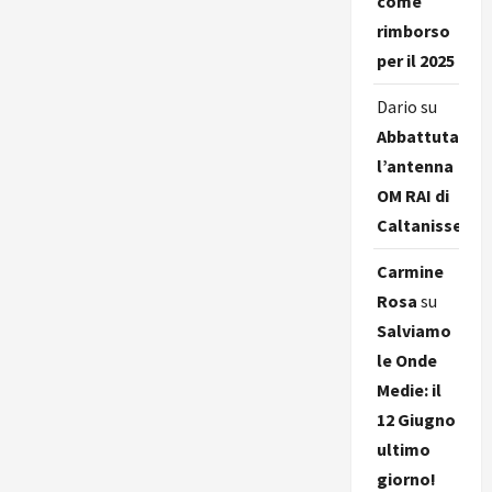
come
rimborso
per il 2025
Dario
su
Abbattuta
l’antenna
OM RAI di
Caltanissetta
Carmine
Rosa
su
Salviamo
le Onde
Medie: il
12 Giugno
ultimo
giorno!