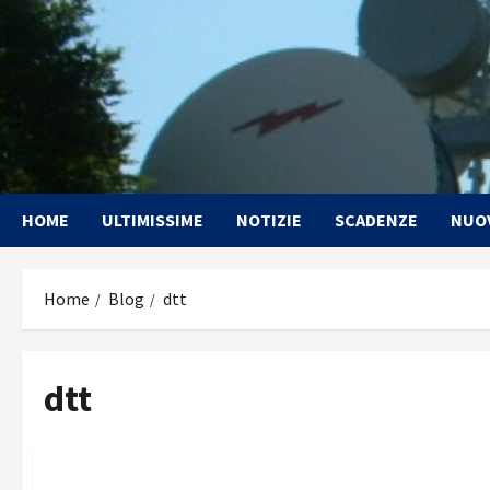
Vai
al
contenuto
HOME
ULTIMISSIME
NOTIZIE
SCADENZE
NUO
Home
Blog
dtt
dtt
Nuove Antenne