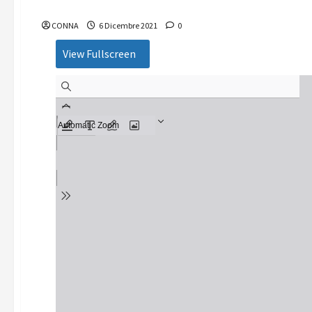
Nuove Antenne – numero 12/2021 “L’equivoco parenta
CONNA
6 Dicembre 2021
0
View Fullscreen