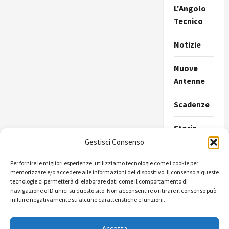
L'Angolo
Tecnico
Notizie
Nuove
Antenne
Scadenze
Storia
della
Gestisci Consenso
Radio
Per fornire le migliori esperienze, utilizziamo tecnologie come i cookie per
memorizzare e/o accedere alle informazioni del dispositivo. Il consenso a queste
Ultimissime
tecnologie ci permetterà di elaborare dati come il comportamento di
navigazione o ID unici su questo sito. Non acconsentire o ritirare il consenso può
Uncategorize
influire negativamente su alcune caratteristiche e funzioni.
Accetta