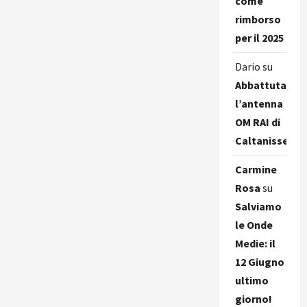
come
rimborso
per il 2025
Dario
su
Abbattuta
l’antenna
OM RAI di
Caltanissetta
Carmine
Rosa
su
Salviamo
le Onde
Medie: il
12 Giugno
ultimo
giorno!