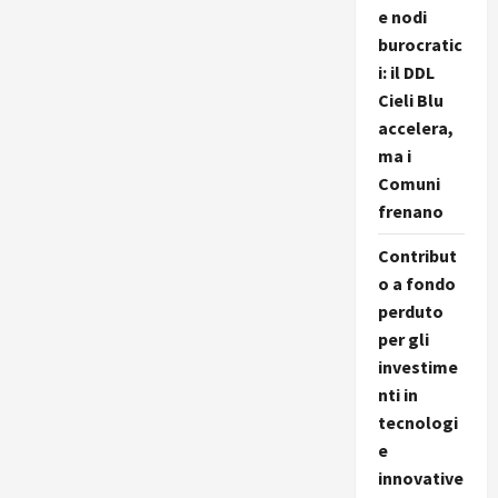
e nodi
burocratic
i: il DDL
Cieli Blu
accelera,
ma i
Comuni
frenano
Contribut
o a fondo
perduto
per gli
investime
nti in
tecnologi
e
innovative