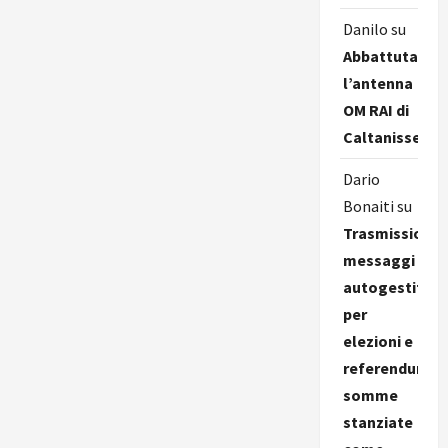
Danilo
su
Abbattuta
l’antenna
OM RAI di
Caltanissetta
Dario
Bonaiti
su
Trasmissione
messaggi
autogestiti
per
elezioni e
referendum,
somme
stanziate