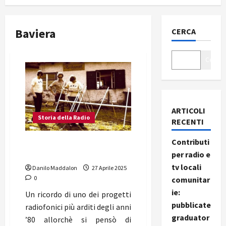
Baviera
CERCA
Cerca
ARTICOLI
Storia della Radio
RECENTI
Contributi
Zirog dalle cime dell’Alto
per radio e
Adige verso Monaco
tv locali
Danilo Maddalon
27 Aprile 2025
0
comunitar
ie:
Un ricordo di uno dei progetti
pubblicate
radiofonici più arditi degli anni
graduator
’80 allorchè si pensò di